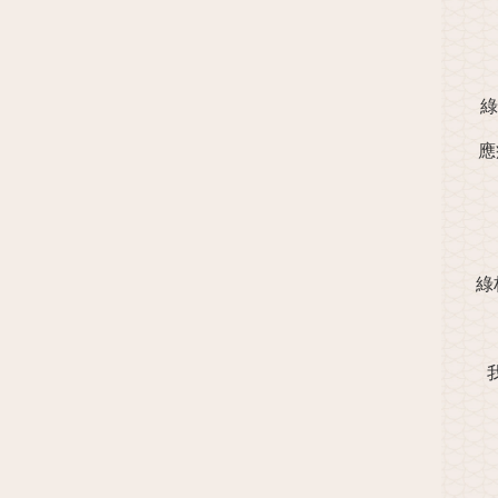
綠
應
綠