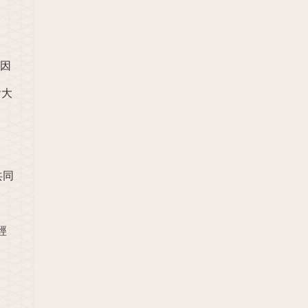
因
會大
共同
經