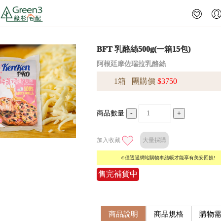
BFT 乳酪絲500g(一箱15包)
阿根廷摩佐瑞拉乳酪絲
1箱 團購價
$3750
商品數量
-
+
加入收藏
大量採購
⊙僅透過網站購物車結帳才能享有美安回饋!
售完補貨中
商品說明
商品規格
購物