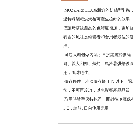
‧MOZZARELLA為新鮮的紡絲型乳酪
過特殊製程烘烤後可產生拉絲的效果
僅讓烤焙後產品的色澤度增加，更加
乳香的風味是經營者和食用者最佳的
擇。
‧可包入麵包做內餡；直接舖灑於披薩
餅、義大利麵、焗烤、馬鈴薯烘焙後
用，風味絕佳。
‧保存條件：冷凍保存於-18℃以下，退
後，不可再冷凍，以免影響產品品質
‧取用時雙手保持乾淨，開封後冷藏保存
5℃，請於7日內使用完畢