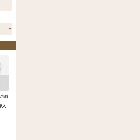
邦乳酪
(單入