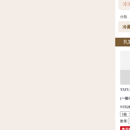
冷
分類
乳
TAT
(一箱1
NT$28
數量
售完