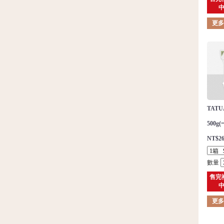
更
TAT
500g
NT$26
數量
售完
更