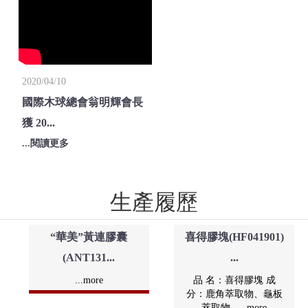
2020/04/10
國際木球總會翁明輝會長
獲 20...
...閱讀更多
生產履歷
“華美”黃連膠囊
喜得膠塊(HF041901)
(ANT131...
...
...more
品 名：喜得膠塊 成
分：鹿角萃取物、龜板
萃取物......more